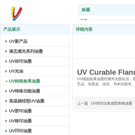
标题
首页
关于我们
产品展示
详细内容
产品展示
UV新产品
UV艺术
技术支持
液态感光系列油墨
应用案例
UV丝印油墨
新闻中心
UV Curable Flann
UV光油
联系我们
UV绒面效果油墨经紫外光固化后，
UV特殊效果油墨
艺品、包装盒、挂历、书本封面等。丝网
UV特殊功能油墨
高温烧结型UV油墨
上一篇
UV丝印注射成型装饰油墨
UV胶印油墨
UV移印油墨
UV凹印油墨