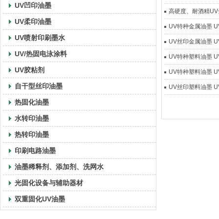
UV凹印油墨
高硬度、耐酒精UV金属
UV柔印油墨
UV特种金属油墨 UV-
UV喷射印刷墨水
UV丝印金属油墨 UV-
UV/热固电泳涂料
UV特种塑料油墨 UV-
UV胶粘剂
UV特种塑料油墨 UV
自干型丝印油墨
UV丝印塑料油墨 UV-
热固化油墨
水转印油墨
热转印油墨
印刷电路油墨
油墨稀释剂、添加剂、洗网水
光固化设备与辅助器材
双重固化UV油墨