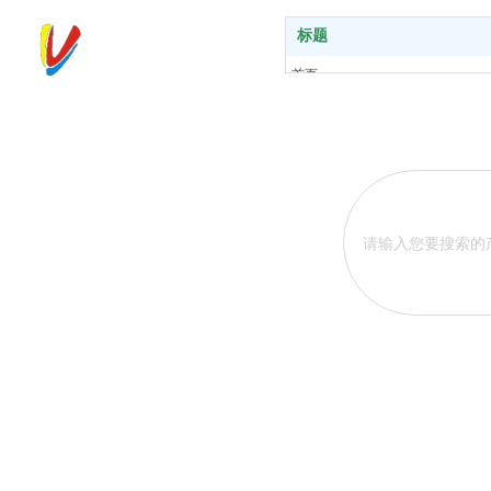
标题
首页
关于我们
产品展示
UV艺术
技术支持
应用案例
新闻中心
联系我们