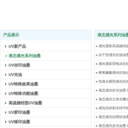
产品展示
液态感光系列油
UV新产品
感光显影高温烧结玻璃
自干型感光抗蚀油墨 
液态感光系列油墨
感光显影型电泳抗蚀剂 
UV丝印油墨
耐氢氟酸感光抗蚀油墨
UV光油
快速去膜型感光抗蚀油
UV特殊效果油墨
液态感光折光油墨 LP
UV特殊功能油墨
液态感光立体光栅油墨
高温烧结型UV油墨
感光抗砂刻水转印纸 U
UV胶印油墨
液态感光抗喷砂油墨 
UV移印油墨
液态感光反光油墨 LP