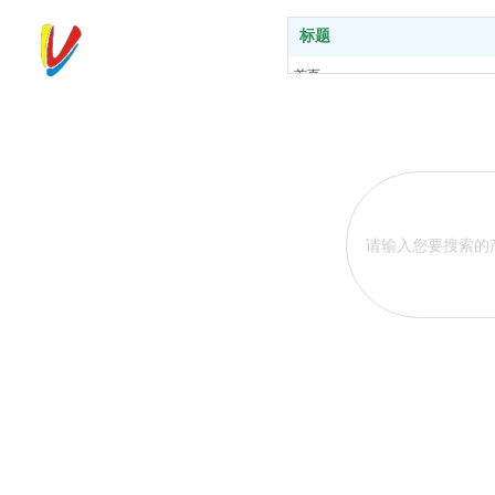
标题
首页
关于我们
产品展示
UV艺术
技术支持
应用案例
新闻中心
联系我们