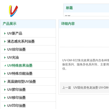
标题
首页
关于我们
产品展示
详细内容
产品展示
UV新产品
UV艺术
技术支持
液态感光系列油墨
应用案例
UV丝印油墨
新闻中心
UV光油
联系我们
UV-GM-922珠光效果油墨内
焕彩系列、随角异色系列等。主要用
UV特殊效果油墨
佳。
UV特殊功能油墨
高温烧结型UV油墨
上一篇
UV固化变色龙油墨 UV-GM-
UV胶印油墨
UV移印油墨
UV凹印油墨