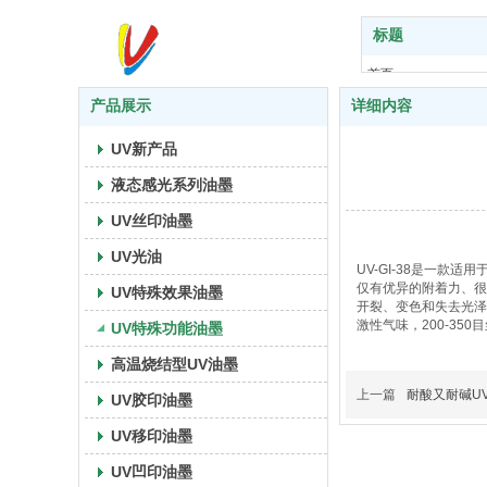
标题
首页
关于我们
产品展示
详细内容
产品展示
UV新产品
UV艺术
技术支持
液态感光系列油墨
应用案例
UV丝印油墨
新闻中心
UV光油
联系我们
UV-GI-38是一款
仅有优异的附着力、很
UV特殊效果油墨
开裂、变色和失去光泽
激性气味，200-35
UV特殊功能油墨
高温烧结型UV油墨
上一篇
耐酸又耐碱UV油
UV胶印油墨
UV移印油墨
UV凹印油墨