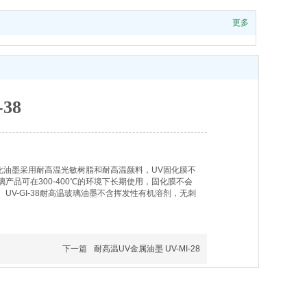
更多
38
光固化油墨采用耐高温光敏树脂和耐高温颜料，UV固化膜不
品可在300-400℃的环境下长期使用，固化膜不会
V-GI-38耐高温玻璃油墨不含挥发性有机溶剂，无刺
下一篇
耐高温UV金属油墨 UV-MI-28